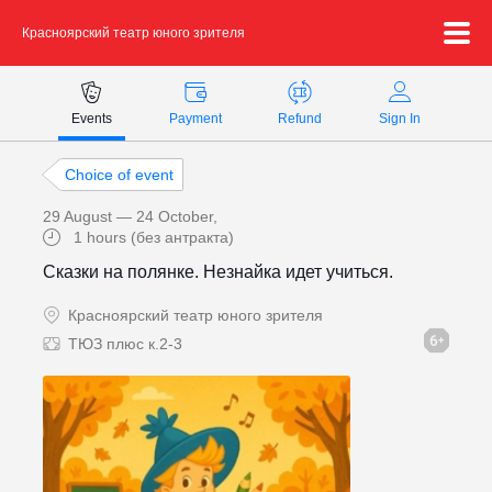
Красноярский театр юного зрителя
Payment methods
Events
Payment
Refund
Sign In
Technical support:
Choice of event
ticket@profticket.ru
29 August — 24 October
,
8 (800) 222-69-94
1 hours (без антракта)
Сказки на полянке. Незнайка идет учиться.
Красноярский театр юного зрителя
ТЮЗ плюс к.2-3