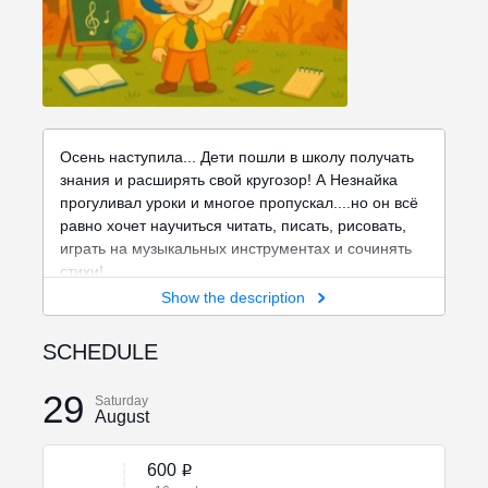
Осень наступила... Дети пошли в школу получать
знания и расширять свой кругозор! А Незнайка
прогуливал уроки и многое пропускал....но он всё
равно хочет научиться читать, писать, рисовать,
играть на музыкальных инструментах и сочинять
стихи!
Show the description
Мы приглашаем первоклассников и дошколят на
наше мероприятие игрочтения "Сказки на
SCHEDULE
полянке. Незнайка идёт учиться".
29
Saturday
August
600
i