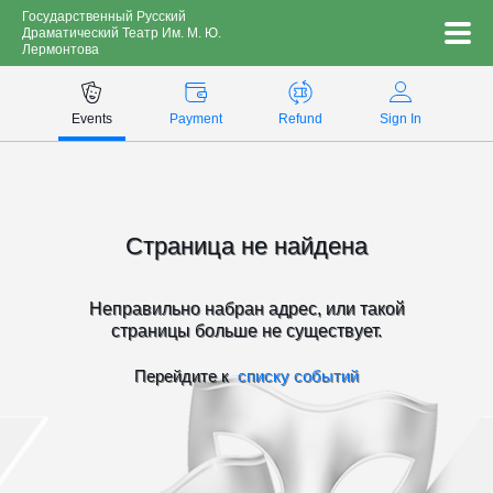
Государственный Русский
Драматический Театр Им. М. Ю.
Лермонтова
Payment methods
Events
Payment
Refund
Sign In
Technical support:
ticket@profticket.ru
8 (800) 222-69-94
Страница не найдена
Неправильно набран адрес, или такой
страницы больше не существует.
Перейдите к
списку событий