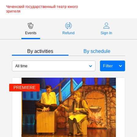
Чеченский государственный театр юного
зрителя
Payment methods
Events
Refund
Sign In
Technical support:
By activities
By schedule
ticket@profticket.ru
8 (800) 222-69-94
Filter
All time
PREMIERE
Choose a period