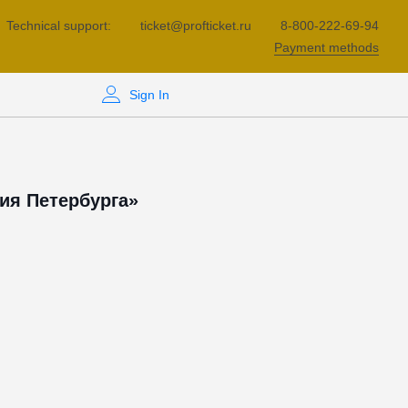
Technical support:
ticket@profticket.ru
8-800-222-69-94
Payment methods
Sign In
ия Петербурга»