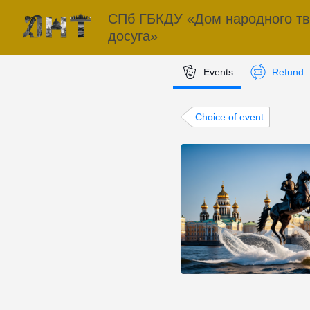
СПб ГБКДУ «Дом народного тв
досуга»
Events
Refund
Choice of event