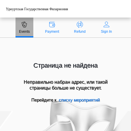
Удмуртская Государственная Филармония
Payment methods
Events
Payment
Refund
Sign In
Technical support:
ticket@profticket.ru
8 (800) 222-69-94
Страница не найдена
Неправильно набран адрес, или такой
страницы больше не существует.
Перейдите к
списку мероприятий