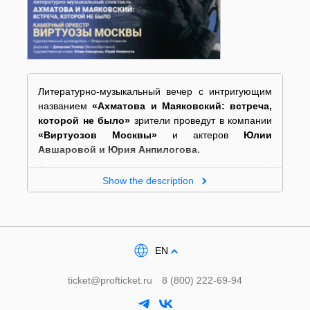
Литературно-музыкальный вечер с интригующим
названием
«Ахматова и Маяковский: встреча,
которой не было»
зрители проведут в компании
«Виртуозов Москвы»
и актеров
Юлии
Авшаровой и Юрия Анпилогова.
В программе
— известные произведения русской
Show the description
классической музыки и стихи Анны Ахматовой и
Владимира Маяковского.
Творчество и мировоззрение Ахматовой и
Маяковского невероятно различаются. Понять и
почувствовать, в чем заключается эта разница, вы
EN
сможете благодаря инсценировке на основе
статьи Корнея Чуковского «Ахматова и
ticket@profticket.ru
8 (800) 222-69-94
Маяковский».
«Пусть Ахматова, изображая любовь, описывает