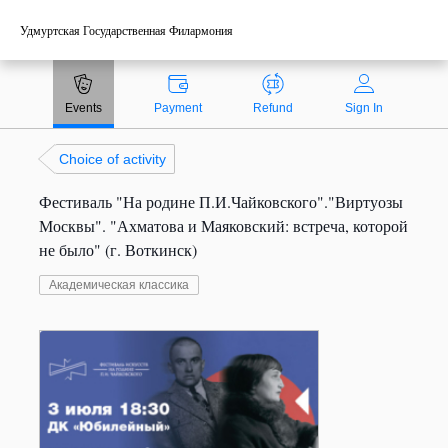
Удмуртская Государственная Филармония
Payment methods
Events
Payment
Refund
Sign In
Technical support:
Choice of activity
ticket@profticket.ru
Фестиваль "На родине П.И.Чайковского"."Виртуозы
8 (800) 222-69-94
Москвы". "Ахматова и Маяковский: встреча, которой
не было" (г. Воткинск)
Академическая классика